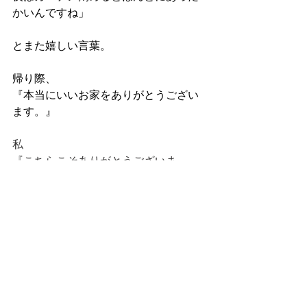
かいんですね」
とまた嬉しい言葉。
帰り際、
『本当にいいお家をありがとうござい
ます。』
私
『こちらこそありがとうございま
す。』
やっぱり青樹の家、暮らしは自分にと
って大切な人たちを幸せにできると実
感できた日でした
青樹の家づくり
青樹の新築