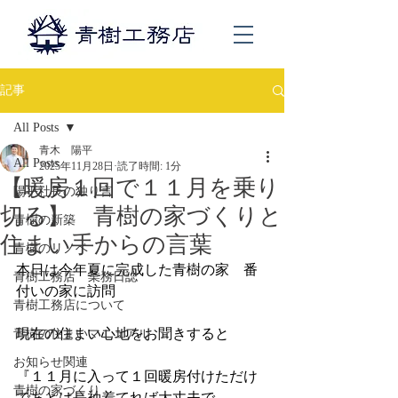
記事
All Posts
青木 陽平
All Posts
2025年11月28日
読了時間: 1分
【暖房１回で１１月を乗り
陽平社長の独り言
切る】 青樹の家づくりと
青樹の新築
住まい手からの言葉
青樹のリノベ
本日は今年夏に完成した青樹の家　番
青樹工務店 業務日誌
付いの家に訪問
青樹工務店について
現在の住まい心地をお聞きすると
青樹の住まいマニュアル
お知らせ関連
『１１月に入って１回暖房付けただけ
青樹の家づくり
であとは長袖着てれば大丈夫で