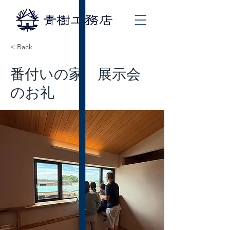
< Back
番付いの家 展示会
のお礼